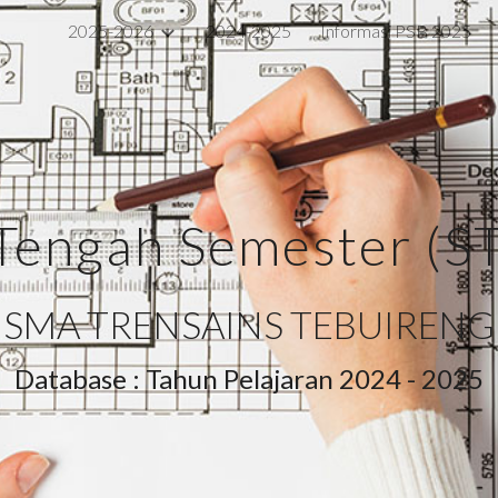
2025-2026
2024-2025
Informasi PSB 2025
ip to main content
Skip to navigat
Tengah Semester (S
SMA TRENSAINS TEBUIRENG
Database : Tahun Pelajaran 202
4
- 202
5