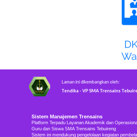
Laman
ini dikembangkan oleh:
Tendika - VP SMA Trensains Tebuir
Sistem Manajemen Trensains
Platform Terpadu Layanan Akademik dan Operasion
Guru dan Siswa SMA Trensains Tebuireng
Sistem ini mendukung pengelolaan kegiatan pembelajar