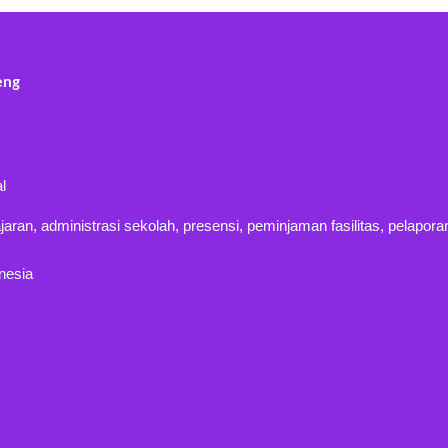
eng
al
an, administrasi sekolah, presensi, peminjaman fasilitas, pelaporan
nesia