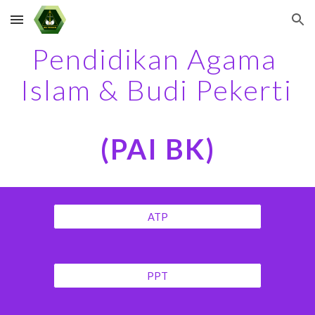
Skip to main content
Skip to navigation
Pendidikan Agama 
Islam & Budi Pekerti 
(PAI BK)
ATP
PPT